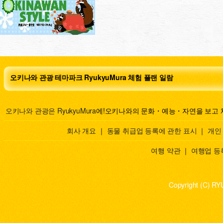
오키나와 관광 테마파크 RyukyuMura 체험 플랜 일람
오키나와 관광은 RyukyuMura
에!오키나와의 문화・예능・자연을 보고 
회사 개요
｜
동물 취급업 등록에 관한 표시
｜
개인
여행 약관
｜
여행업 등
Copyright (C) RY