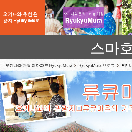
오키나와 추천 관
오키나와 문화・예능 체험
RyukyuMura
광지 RyukyuMura
스마호
오키나와 관광 테마파크 RyukyuMura
RyukyuMura 브로그
오키