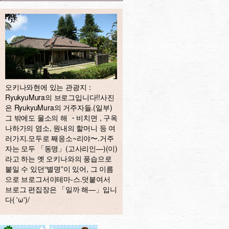
오키나와현에 있는 관광지：
RyukyuMura의 브로그입니다!!사진
은 RyukyuMura의 거주자들.(일부)
그 밖에도 물소의 해 ・비치면 , 구옥
나하가의 염소, 원내의 할머니 등 여
러가지.모두로 째응소~리야〜.거주
자는 모두 「동명」(고사리인—)(이)
라고 하는 옛 오키나와의 풍습으로
붙일 수 있던“별명”이 있어, 그 이름
으로 브로그서이테마-스.덧붙여서
브로그 편집장은 「일까 해—」입니
다( 'ω')/