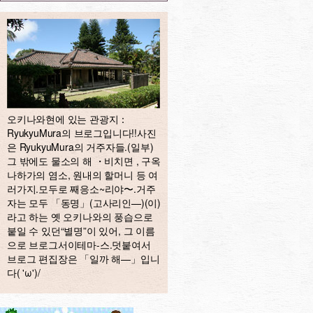
오키나와현에 있는 관광지：
RyukyuMura의 브로그입니다!!사진
은 RyukyuMura의 거주자들.(일부)
그 밖에도 물소의 해 ・비치면 , 구옥
나하가의 염소, 원내의 할머니 등 여
러가지.모두로 째응소~리야〜.거주
자는 모두 「동명」(고사리인—)(이)
라고 하는 옛 오키나와의 풍습으로
붙일 수 있던“별명”이 있어, 그 이름
으로 브로그서이테마-스.덧붙여서
브로그 편집장은 「일까 해—」입니
다( 'ω')/