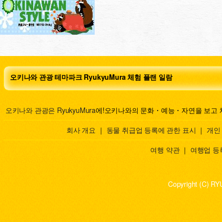
오키나와 관광 테마파크 RyukyuMura 체험 플랜 일람
오키나와 관광은 RyukyuMura
에!오키나와의 문화・예능・자연을 보고 
회사 개요
｜
동물 취급업 등록에 관한 표시
｜
개인
여행 약관
｜
여행업 등
Copyright (C) RY