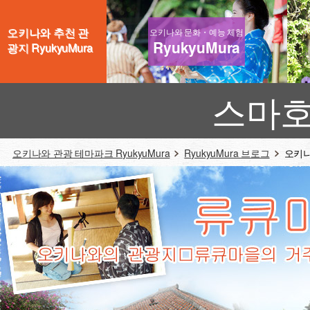
오키나와 추천 관
오키나와 문화・예능 체험
RyukyuMura
광지 RyukyuMura
스마호
오키나와 관광 테마파크 RyukyuMura
RyukyuMura 브로그
오키나