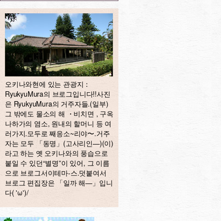
오키나와현에 있는 관광지：
RyukyuMura의 브로그입니다!!사진
은 RyukyuMura의 거주자들.(일부)
그 밖에도 물소의 해 ・비치면 , 구옥
나하가의 염소, 원내의 할머니 등 여
러가지.모두로 째응소~리야〜.거주
자는 모두 「동명」(고사리인—)(이)
라고 하는 옛 오키나와의 풍습으로
붙일 수 있던“별명”이 있어, 그 이름
으로 브로그서이테마-스.덧붙여서
브로그 편집장은 「일까 해—」입니
다( 'ω')/