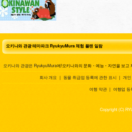
오키나와 관광 테마파크 RyukyuMura 체험 플랜 일람
오키나와 관광은 RyukyuMura
에!오키나와의 문화・예능・자연을 보고 
회사 개요
｜
동물 취급업 등록에 관한 표시
｜
개인
여행 약관
｜
여행업 등
Copyright (C) RY