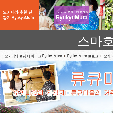
오키나와 추천 관
오키나와 문화・예능 체험
RyukyuMura
광지 RyukyuMura
스마호
오키나와 관광 테마파크 RyukyuMura
RyukyuMura 브로그
오키나