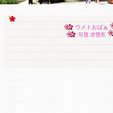
ウメトおばぁ
직원 코멘트