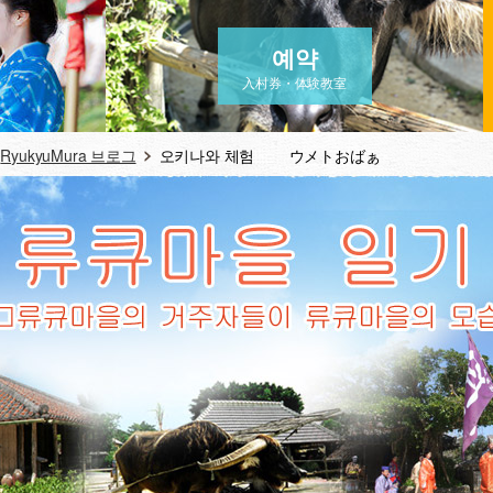
예약
入村券・体験教室
RyukyuMura 브로그
오키나와 체험 ウメトおばぁ