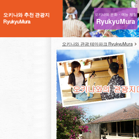
오키나와 추천 관광지
오키나와 문화・예능 체험
RyukyuMura
RyukyuMura
오키나와 관광 테마파크 RyukyuMura