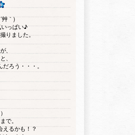
´艸｀)
いっぱい♪
枚撮りました。
すが、
子と、
んだろう・・・。
。
笑）
歳まで。
会えるかも！？