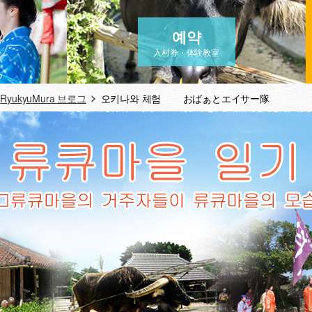
예약
入村券・体験教室
RyukyuMura 브로그
오키나와 체험 おばぁとエイサー隊