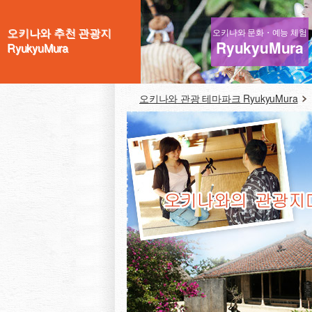
오키나와 추천 관광지
오키나와 문화・예능 체험
RyukyuMura
RyukyuMura
오키나와 관광 테마파크 RyukyuMura