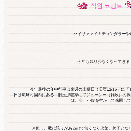
직원 코멘트
ハイサァァイ！チョンダラーや
今年も残り少なくなってきま
今年最後の年中行事は来週の土曜日（旧暦11/16）に
日は琉球村園内にある、旧玉那覇家にてジューシー（雑炊）の振
は、少し小腹を空かして来園してね
※但し、数に限りがあるので無くなり次第、終了となりま