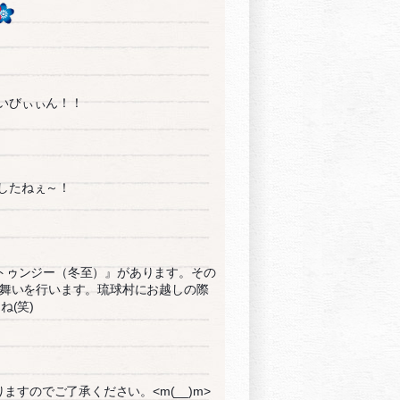
いびぃぃん！！
したねぇ～！
『トゥンジー（冬至）』があります。その
舞いを行います。琉球村にお越しの際
(笑)
すのでご了承ください。<m(__)m>