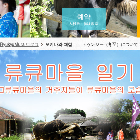
예약
入村券・体験教室
RyukyuMura 브로그
오키나와 체험 トゥンジー（冬至）について