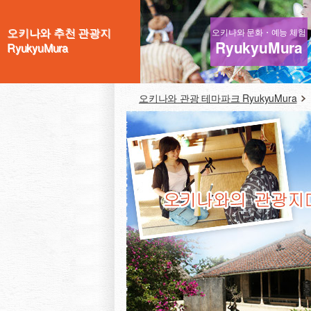
오키나와 추천 관광지
오키나와 문화・예능 체험
RyukyuMura
RyukyuMura
오키나와 관광 테마파크 RyukyuMura