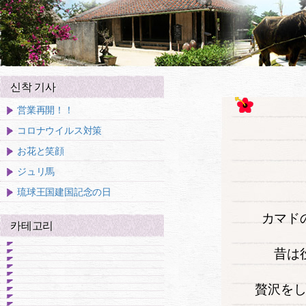
신착 기사
営業再開！！
コロナウイルス対策
お花と笑顔
ジュリ馬
琉球王国建国記念の日
カマド
카테고리
昔は
贅沢を