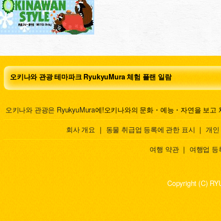
오키나와 관광 테마파크 RyukyuMura 체험 플랜 일람
오키나와 관광은 RyukyuMura
에!오키나와의 문화・예능・자연을 보고 
회사 개요
｜
동물 취급업 등록에 관한 표시
｜
개인
여행 약관
｜
여행업 등
Copyright (C) RY