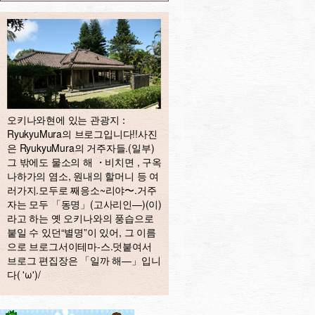
오키나와현에 있는 관광지：
RyukyuMura의 브로그입니다!!사진
은 RyukyuMura의 거주자들.(일부)
그 밖에도 물소의 해 ・비치면 , 구옥
나하가의 염소, 원내의 할머니 등 여
러가지.모두로 째응소~리야〜.거주
자는 모두 「동명」(고사리인—)(이)
라고 하는 옛 오키나와의 풍습으로
붙일 수 있던“별명”이 있어, 그 이름
으로 브로그서이테마-스.덧붙여서
브로그 편집장은 「일까 해—」입니
다( 'ω')/