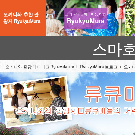
오키나와 추천 관
오키나와 문화・예능 체험
RyukyuMura
광지 RyukyuMura
스마호
오키나와 관광 테마파크 RyukyuMura
RyukyuMura 브로그
오키