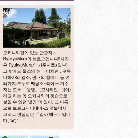
오키나와현에 있는 관광지：
RyukyuMura의 브로그입니다!!사진
은 RyukyuMura의 거주자들.(일부)
그 밖에도 물소의 해 ・비치면 , 구옥
나하가의 염소, 원내의 할머니 등 여
러가지.모두로 째응소~리야〜.거주
자는 모두 「동명」(고사리인—)(이)
라고 하는 옛 오키나와의 풍습으로
붙일 수 있던“별명”이 있어, 그 이름
으로 브로그서이테마-스.덧붙여서
브로그 편집장은 「일까 해—」입니
다( 'ω')/