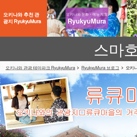
오키나와 추천 관
오키나와 문화・예능 체험
RyukyuMura
광지 RyukyuMura
스마호
오키나와 관광 테마파크 RyukyuMura
RyukyuMura 브로그
오키