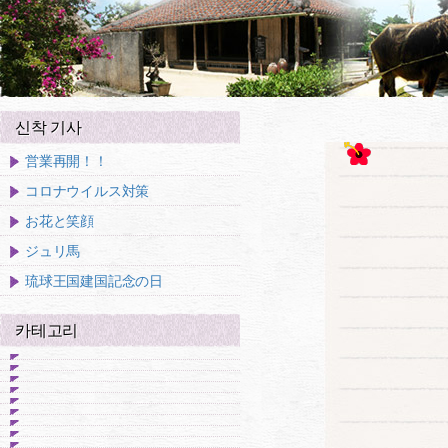
신착 기사
営業再開！！
コロナウイルス対策
お花と笑顔
ジュリ馬
琉球王国建国記念の日
카테고리