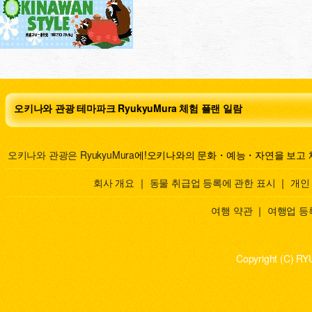
오키나와 관광 테마파크 RyukyuMura 체험 플랜 일람
오키나와 관광은 RyukyuMura
에!오키나와의 문화・예능・자연을 보고 
회사 개요
｜
동물 취급업 등록에 관한 표시
｜
개인
여행 약관
｜
여행업 등
Copyright (C) RY