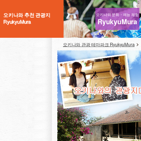
오키나와 추천 관광지
오키나와 문화・예능 체험
RyukyuMura
RyukyuMura
오키나와 관광 테마파크 RyukyuMura