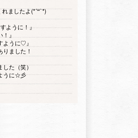
したよ(*´꒳`*)
ますように！』
い！』
すように♡』
ありました！
ました（笑）
ように☆彡