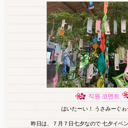
직원 코멘트
はいたーい！ うさみーぐゎ
昨日は、７月７日七夕なので 七夕イベ