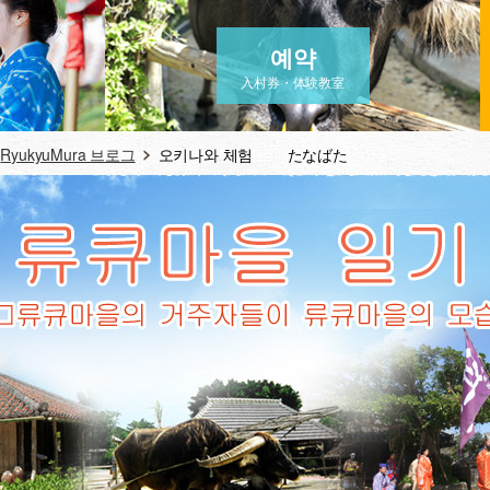
예약
入村券・体験教室
RyukyuMura 브로그
오키나와 체험 たなばた