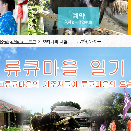
예약
入村券・体験教室
RyukyuMura 브로그
오키나와 체험 ハブセンター