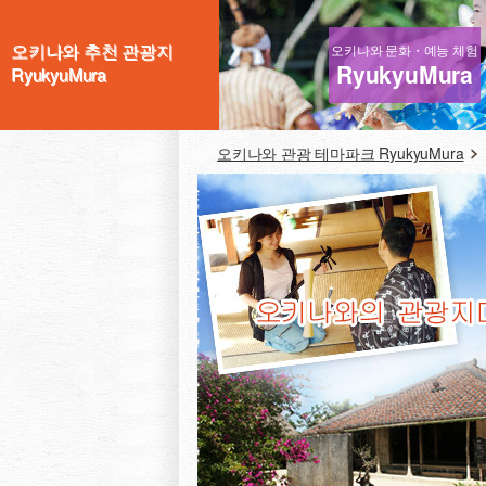
오키나와 추천 관광지
오키나와 문화・예능 체험
RyukyuMura
RyukyuMura
오키나와 관광 테마파크 RyukyuMura