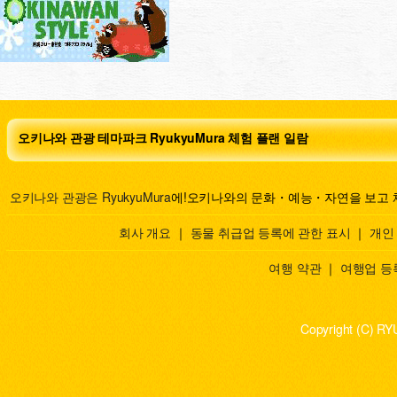
오키나와 관광 테마파크 RyukyuMura 체험 플랜 일람
오키나와 관광은 RyukyuMura
에!오키나와의 문화・예능・자연을 보고 
회사 개요
｜
동물 취급업 등록에 관한 표시
｜
개인
여행 약관
｜
여행업 등
Copyright (C) RY