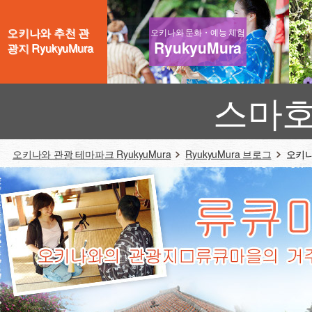
오키나와 추천 관
오키나와 문화・예능 체험
RyukyuMura
광지 RyukyuMura
스마호
오키나와 관광 테마파크 RyukyuMura
RyukyuMura 브로그
오키