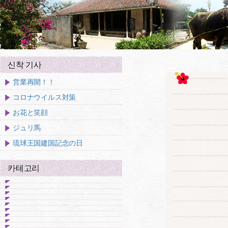
신착 기사
営業再開！！
コロナウイルス対策
お花と笑顔
ジュリ馬
琉球王国建国記念の日
카테고리