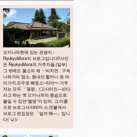
오키나와현에 있는 관광지：
RyukyuMura의 브로그입니다!!사진
은 RyukyuMura의 거주자들.(일부)
그 밖에도 물소의 해 ・비치면 , 구옥
나하가의 염소, 원내의 할머니 등 여
러가지.모두로 째응소~리야〜.거주
자는 모두 「동명」(고사리인—)(이)
라고 하는 옛 오키나와의 풍습으로
붙일 수 있던“별명”이 있어, 그 이름
으로 브로그서이테마-스.덧붙여서
브로그 편집장은 「일까 해—」입니
다( 'ω')/