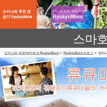
오키나와 추천 관
오키나와 문화・예능 체험
RyukyuMura
광지 RyukyuMura
스마호
오키나와 관광 테마파크 RyukyuMura
RyukyuMura 브로그
오키