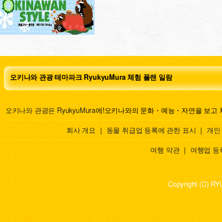
오키나와 관광 테마파크 RyukyuMura 체험 플랜 일람
오키나와 관광은 RyukyuMura
에!오키나와의 문화・예능・자연을 보고 
회사 개요
｜
동물 취급업 등록에 관한 표시
｜
개인
여행 약관
｜
여행업 등
Copyright (C) RY