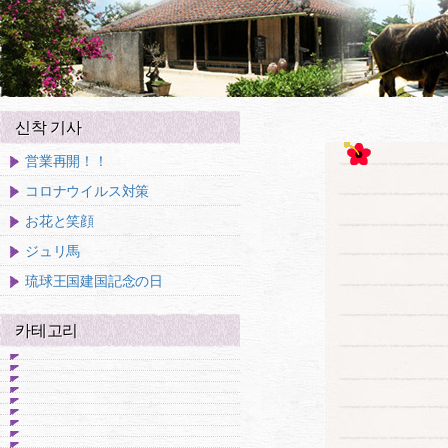
신착 기사
営業再開！！
コロナウイルス対策
お花と笑顔
ジュリ馬
琉球王国建国記念の日
카테고리