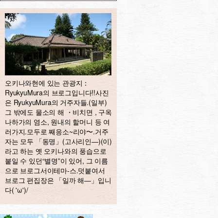
오키나와현에 있는 관광지：
RyukyuMura의 브로그입니다!!사진
은 RyukyuMura의 거주자들.(일부)
그 밖에도 물소의 해 ・비치면 , 구옥
나하가의 염소, 원내의 할머니 등 여
러가지.모두로 째응소~리야〜.거주
자는 모두 「동명」(고사리인—)(이)
라고 하는 옛 오키나와의 풍습으로
붙일 수 있던“별명”이 있어, 그 이름
으로 브로그서이테마-스.덧붙여서
브로그 편집장은 「일까 해—」입니
다( 'ω')/