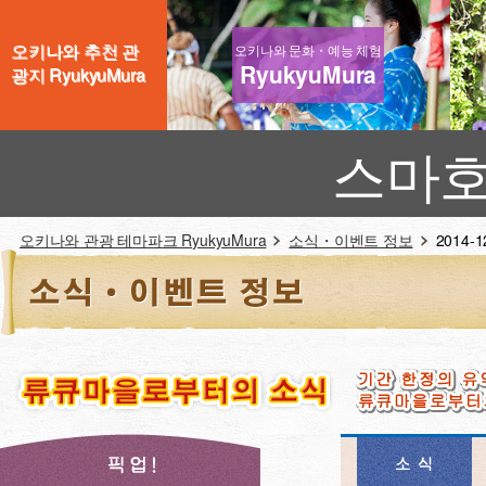
오키나와 추천 관
오키나와 문화・예능 체험
RyukyuMura
광지 RyukyuMura
스마호
오키나와 관광 테마파크 RyukyuMura
소식・이벤트 정보
2014-12