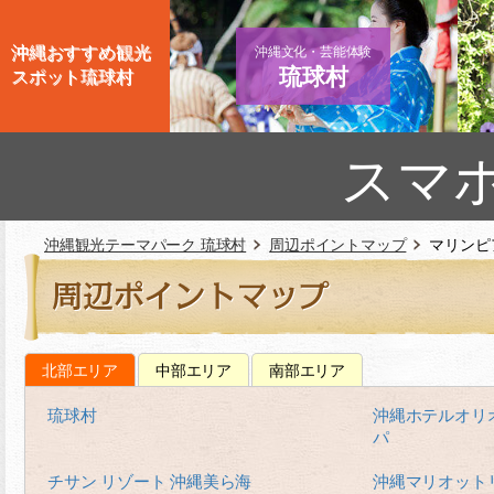
沖縄おすすめ観光
沖縄文化・芸能体験
琉球村
スポット琉球村
スマ
沖縄観光テーマパーク 琉球村
周辺ポイントマップ
マリンピ
北部エリア
中部エリア
南部エリア
琉球村
沖縄ホテルオリ
パ
チサン リゾート 沖縄美ら海
沖縄マリオット