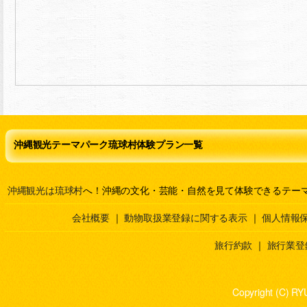
沖縄観光テーマパーク琉球村体験プラン一覧
沖縄観光は琉球村
へ！沖縄の文化・芸能・自然を見て体験できるテー
会社概要
｜
動物取扱業登録に関する表示
｜
個人情報
旅行約款
｜
旅行業登
Copyright (C) RY