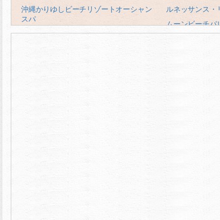
沖縄かりゆしビーチリゾートオーシャン
ルネッサンス・
スパ
ムーンビーチパ
マリンピアザオキナワ
本部グリーンパ
ホテルゆがふいんおきなわ
ホテルムーンピ
ホテルマハイナウェルネスリゾートオキ
ホテルサンセッ
ナワ
ジ・アッタテラ
ザ・ブセナテラス
喜瀬ビーチパレ
恩納マリンビューパレス
チサンリゾート
沖縄かりゆしビーチリゾートオーシャン
沖縄サンコース
スパ