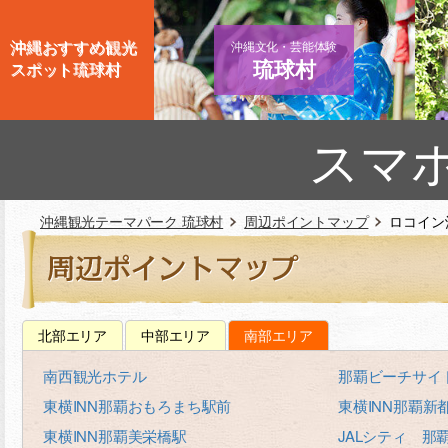
沖縄おすすめ観光
沖縄文化・芸能体験
琉球村
スポット琉球村
スマ
沖縄観光テーマパーク 琉球村
周辺ポイントマップ
ロコイン
北部エリア
中部エリア
南部エリア
南西観光ホテル
那覇ビーチサイ
東横INN那覇おもろまち駅前
東横INN那覇新
東横INN那覇美栄橋駅
JALシティ 那