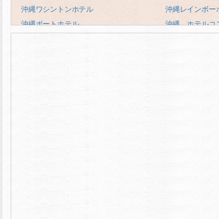
沖縄ワシントンホテル
沖縄レインボー
沖縄ポートホテル
沖縄 ホテルコ
沖縄ハーバービューホテルクラウンプラ
沖縄サンプラザ
ザ
沖縄かりゆしア
ホテルオーガストイン久茂地
法華クラブ那覇
ホテルグランビュー沖縄
ホテル日光
ホテルブライオン那覇
ホテルロイヤル
リブレガーデンホテル
ロコイン沖縄
サザンビーチホテル＆リゾート沖縄