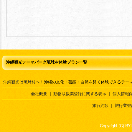
沖縄観光テーマパーク琉球村体験プラン一覧
沖縄観光は琉球村
へ！沖縄の文化・芸能・自然を見て体験できるテー
会社概要
｜
動物取扱業登録に関する表示
｜
個人情報
旅行約款
｜
旅行業登
Copyright (C) RY