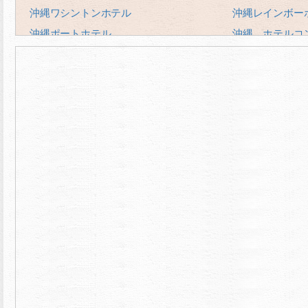
沖縄ワシントンホテル
沖縄レインボー
沖縄ポートホテル
沖縄 ホテルコ
沖縄ハーバービューホテルクラウンプラ
沖縄サンプラザ
ザ
沖縄かりゆしア
ホテルオーガストイン久茂地
法華クラブ那覇
ホテルグランビュー沖縄
ホテル日光
ホテルブライオン那覇
ホテルロイヤル
リブレガーデンホテル
ロコイン沖縄
サザンビーチホテル＆リゾート沖縄