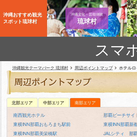
沖縄おすすめ観光
沖縄文化・芸能体験
琉球村
スポット琉球村
スマ
沖縄観光テーマパーク 琉球村
周辺ポイントマップ
ホテルロ
北部エリア
中部エリア
南部エリア
南西観光ホテル
那覇ビーチサイ
東横INN那覇おもろまち駅前
東横INN那覇新
東横INN那覇美栄橋駅
JALシティ 那