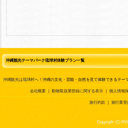
沖縄観光テーマパーク琉球村体験プラン一覧
沖縄観光は琉球村
へ！沖縄の文化・芸能・自然を見て体験できるテー
会社概要
｜
動物取扱業登録に関する表示
｜
個人情報
旅行約款
｜
旅行業登
Copyright (C) RY