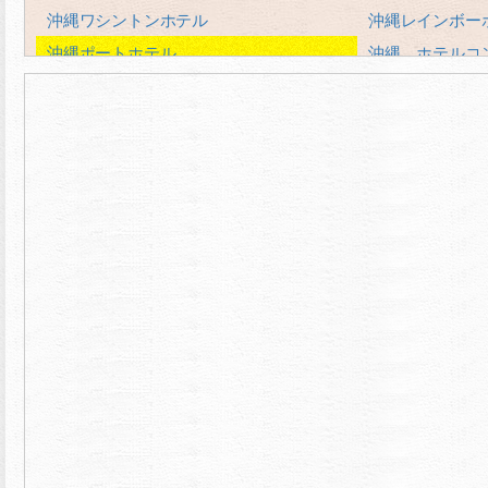
沖縄ワシントンホテル
沖縄レインボー
沖縄ポートホテル
沖縄 ホテルコ
沖縄ハーバービューホテルクラウンプラ
沖縄サンプラザ
ザ
沖縄かりゆしア
ホテルオーガストイン久茂地
法華クラブ那覇
ホテルグランビュー沖縄
ホテル日光
ホテルブライオン那覇
ホテルロイヤル
リブレガーデンホテル
ロコイン沖縄
サザンビーチホテル＆リゾート沖縄