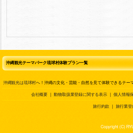
沖縄観光テーマパーク琉球村体験プラン一覧
沖縄観光は琉球村
へ！沖縄の文化・芸能・自然を見て体験できるテー
会社概要
｜
動物取扱業登録に関する表示
｜
個人情報
旅行約款
｜
旅行業登
Copyright (C) RY