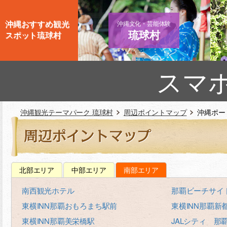
沖縄おすすめ観光
沖縄文化・芸能体験
琉球村
スポット琉球村
スマ
沖縄観光テーマパーク 琉球村
周辺ポイントマップ
沖縄ポー
北部エリア
中部エリア
南部エリア
南西観光ホテル
那覇ビーチサイ
東横INN那覇おもろまち駅前
東横INN那覇新
東横INN那覇美栄橋駅
JALシティ 那