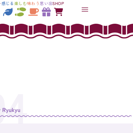
ト
感じる
楽しむ
味わう
思い出
SHOP