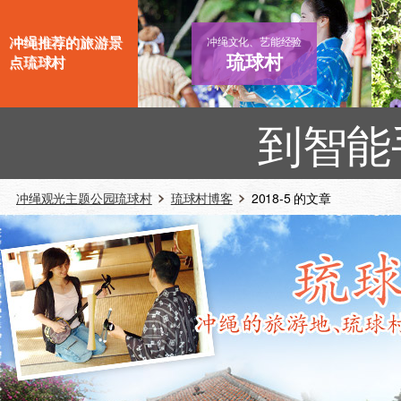
冲绳推荐的旅游景
冲绳文化、艺能经验
琉球村
点琉球村
到智能
冲绳观光主题公园琉球村
琉球村博客
2018-5 的文章