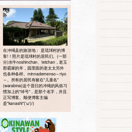
在冲绳县的旅游地： 是琉球村的博
客!！照片是琉球村的居民们。(一部
分)水牛noshinchan、tetchan，老玉
那霸家的羊，园里面的老太太另外
也各种各样。minnademenso～riyo
～。所有的居民有被在"儿童名"
(warabina)这个昔日的冲绳的风俗习
惯加上的"绰号"，是那个名字，并且
正写博客。顺便博客主编
是"kanashi"('ω')/)