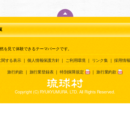
覧
然を見て体験できるテーマパークです。
に関する表示
｜
個人情報保護方針
｜
ご利用環境
｜
リンク集
｜
採用情報
旅行約款
｜
旅行業登録表
｜
特別保障規定
｜
旅行業約款
Copyright (C) RYUKYUMURA. LTD. All Rights Reserved.