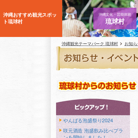
沖縄おすすめ観光スポッ
沖縄文化・芸能体験
琉球村
ト琉球村
沖縄観光テーマパーク 琉球村
お知ら
やんばる泡盛祭り2024
咲元酒造 泡盛飲み比べプラ
ンを開始しました！