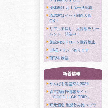
団体向け お土産一括配送
琉球村はペット同伴入園
OK！
リアル宝探し 大冒険ラリー
ハント 開催中！
施設内のドローン飛行禁止
LINEスタンプ有ります
琉球村物語
やんばる泡盛祭り2024
多言語旅行情報サイト
「GOOD LUCK TRIP」
咲元酒造 泡盛飲み比べプラ