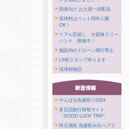
団体向け お土産一括配送
琉球村はペット同伴入園
OK！
リアル宝探し 大冒険ラリー
ハント 開催中！
施設内のドローン飛行禁止
LINEスタンプ有ります
琉球村物語
やんばる泡盛祭り2024
多言語旅行情報サイト
「GOOD LUCK TRIP」
咲元酒造 泡盛飲み比べプラ