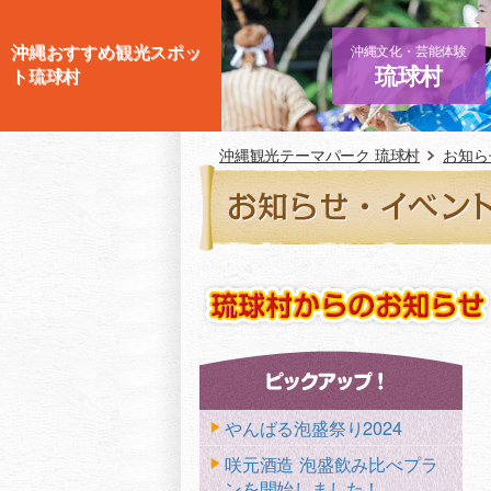
沖縄おすすめ観光スポッ
沖縄文化・芸能体験
琉球村
ト琉球村
沖縄観光テーマパーク 琉球村
お知ら
やんばる泡盛祭り2024
咲元酒造 泡盛飲み比べプラ
ンを開始しました！