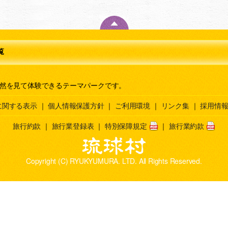
覧
然を見て体験できるテーマパークです。
に関する表示
｜
個人情報保護方針
｜
ご利用環境
｜
リンク集
｜
採用情報
旅行約款
｜
旅行業登録表
｜
特別保障規定
｜
旅行業約款
Copyright (C) RYUKYUMURA. LTD. All Rights Reserved.