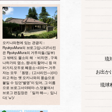
오키나와현에 있는 관광지：
RyukyuMura의 브로그입니다!!사진
은 RyukyuMura의 거주자들.(일부)
그 밖에도 물소의 해 ・비치면 , 구옥
琉
나하가의 염소, 원내의 할머니 등 여
러가지.모두로 째응소~리야〜.거주
お出か
자는 모두 「동명」(고사리인—)(이)
라고 하는 옛 오키나와의 풍습으로
붙일 수 있던“별명”이 있어, 그 이름
琉球
으로 브로그서이테마-스.덧붙여서
브로그 편집장은 「일까 해—」입니
다( 'ω')/