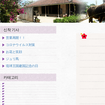
신착 기사
営業再開！！
コロナウイルス対策
お花と笑顔
ジュリ馬
琉球王国建国記念の日
카테고리