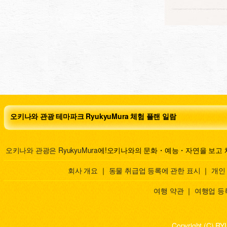
오키나와 관광 테마파크 RyukyuMura 체험 플랜 일람
오키나와 관광은 RyukyuMura
에!오키나와의 문화・예능・자연을 보고 
회사 개요
｜
동물 취급업 등록에 관한 표시
｜
개인
여행 약관
｜
여행업 등
Copyright (C) RY