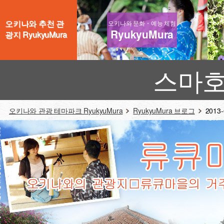
오키나와 추천 관
오키나와 문화・예능 체험
RyukyuMura
광지 RyukyuMura
스마호
오키나와 관광 테마파크 RyukyuMura
RyukyuMura 브로그
2013