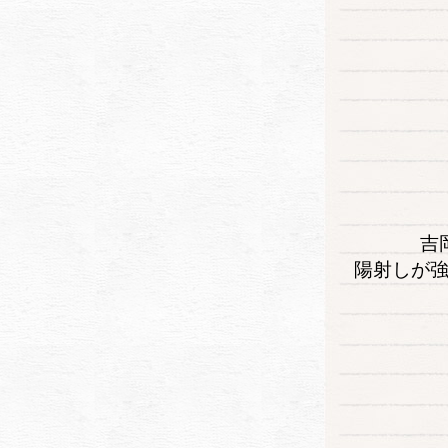
吉
陽射しが