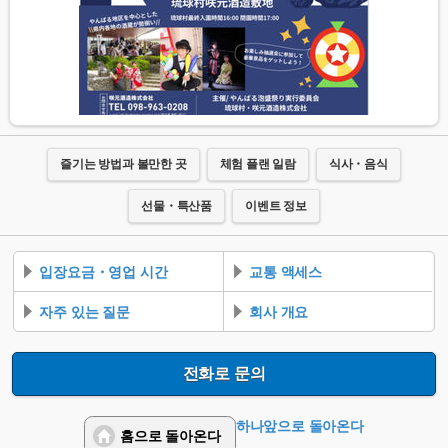
즐기는 방법과 볼만한 곳
체험 플랜 일람
식사・음식
선물・특산품
이벤트 정보
입장요금・영업 시간
교통 액세스
자주 있는 질문
회사 개요
전화로 문의
하나앞으로 돌아온다
홈으로 돌아온다