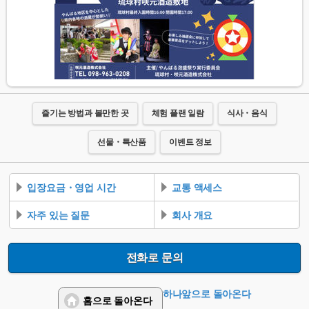
즐기는 방법과 볼만한 곳
체험 플랜 일람
식사・음식
선물・특산품
이벤트 정보
입장요금・영업 시간
교통 액세스
자주 있는 질문
회사 개요
전화로 문의
하나앞으로 돌아온다
홈으로 돌아온다