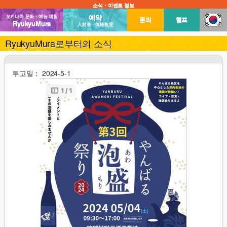
소식・이벤트 정보
예약
오키나와 문화・예능 체험
문의
헬프
RyukyuMura
入村券・体験教室
RyukyuMura로부터의 소식
투고일： 2024-5-1