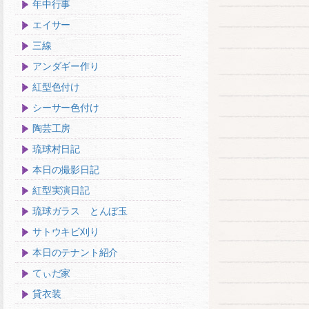
年中行事
エイサー
三線
アンダギー作り
紅型色付け
シーサー色付け
陶芸工房
琉球村日記
本日の撮影日記
紅型実演日記
琉球ガラス とんぼ玉
サトウキビ刈り
本日のテナント紹介
てぃだ家
貸衣装