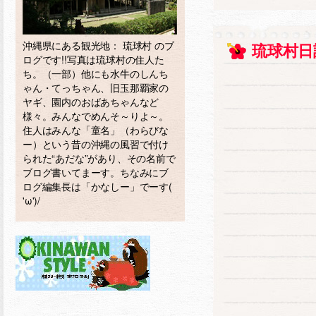
沖縄県にある観光地： 琉球村 のブ
琉球村日
ログです!!写真は琉球村の住人た
ち。（一部）他にも水牛のしんち
ゃん・てっちゃん、旧玉那覇家の
ヤギ、園内のおばあちゃんなど
様々。みんなでめんそ～りよ～。
住人はみんな「童名」（わらびな
ー）という昔の沖縄の風習で付け
られた“あだな”があり、その名前で
ブログ書いてまーす。ちなみにブ
ログ編集長は「かなしー」でーす(
'ω')/