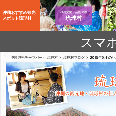
沖縄おすすめ観光
沖縄文化・芸能体験
琉球村
スポット琉球村
スマ
沖縄観光テーマパーク 琉球村
琉球村ブログ
2015年5月 の