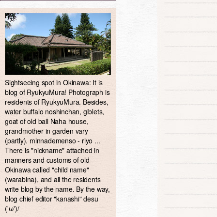
Sightseeing spot in Okinawa: It is
blog of RyukyuMura! Photograph is
residents of RyukyuMura. Besides,
water buffalo noshinchan, giblets,
goat of old ball Naha house,
grandmother in garden vary
(partly). minnademenso - riyo ...
There is "nickname" attached in
manners and customs of old
Okinawa called "child name"
(warabina), and all the residents
write blog by the name. By the way,
blog chief editor "kanashi" desu
('ω')/