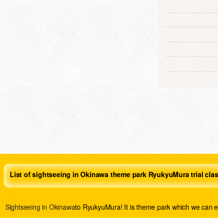
List of sightseeing in Okinawa theme park RyukyuMura trial cla
Sightseeing in Okinawa
to RyukyuMura! It is theme park which we can e