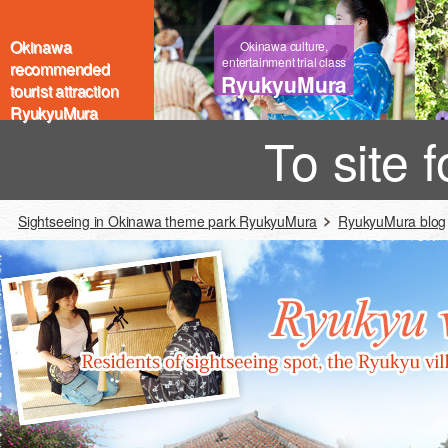
Okinawa
Okinawa culture,
entertainment trial class
recommended
RyukyuMura
tourist attraction
RyukyuMura
To site 
Sightseeing in Okinawa theme park RyukyuMura
RyukyuMura blog