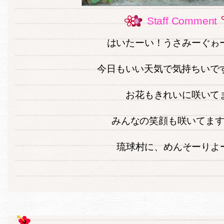
Staff Comment
はいたーい！うさみーぐゎ
今日もいい天気で気持ちいですね～
お花もきれいに咲いて
みんなの笑顔も咲いてま
琉球村に、めんそーりよー(