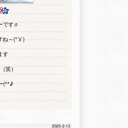
ーです♬
(*´з`)
ます
す（笑）
^^♪
2020-2-13