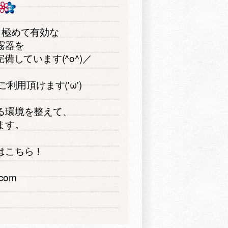
も極めて有効な
霧器を
しています(^o^)／
用頂けます('ω')
る環境を整えて、
ます。
はこちら！
e.com