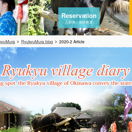
Reservation
入村券・体験教室
ukyuMura
RyukyuMura blog
2020-2 Article