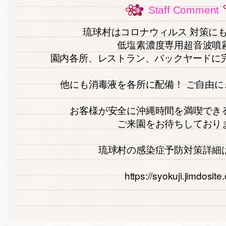
Staff Comment
琉球村はコロナウィルス 対策に
低塩素濃度専用超音波噴
園内各所、レストラン、バックヤードに完備
他にも消毒液を各所に配備！ ご自由にご利
お客様が安全に沖縄時間を満喫でき
ご来園をお待ちしており
琉球村の感染症予防対策詳細
https://syokuji.jimdosit