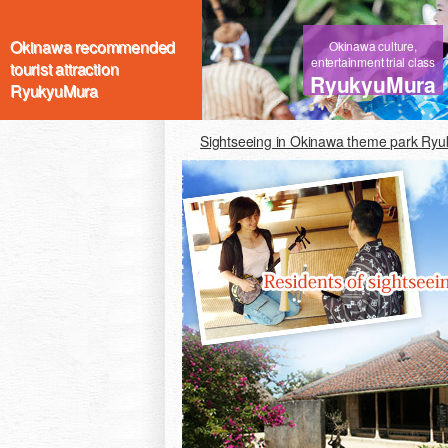
Okinawa recommended
Okinawa culture,
entertainment trial class
tourist attraction
RyukyuMura
RyukyuMura
Sightseeing in Okinawa theme park Ry