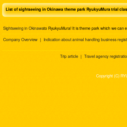
List of sightseeing in Okinawa theme park RyukyuMura trial cla
Sightseeing in Okinawa
to RyukyuMura! It is theme park which we can e
Company Overview
｜
Indication about animal handling business regist
Trip article
｜
Travel agency registration
Copyright (C) RY