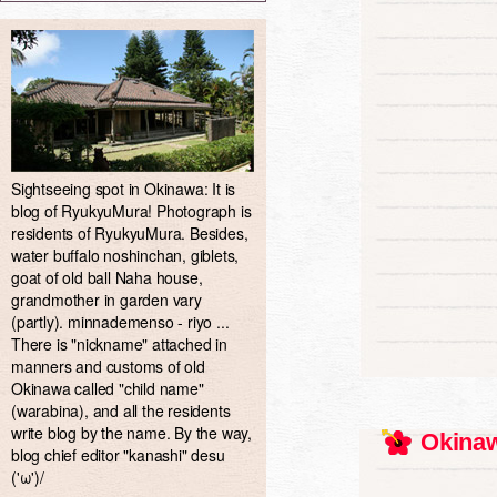
Sightseeing spot in Okinawa: It is
blog of RyukyuMura! Photograph is
residents of RyukyuMura. Besides,
water buffalo noshinchan, giblets,
goat of old ball Naha house,
grandmother in garden vary
(partly). minnademenso - riyo ...
There is "nickname" attached in
manners and customs of old
Okinawa called "child name"
(warabina), and all the residents
write blog by the name. By the way,
Okinaw
blog chief editor "kanashi" desu
('ω')/