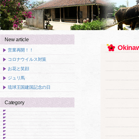
New article
Okinaw
営業再開！！
コロナウイルス対策
お花と笑顔
ジュリ馬
琉球王国建国記念の日
Category