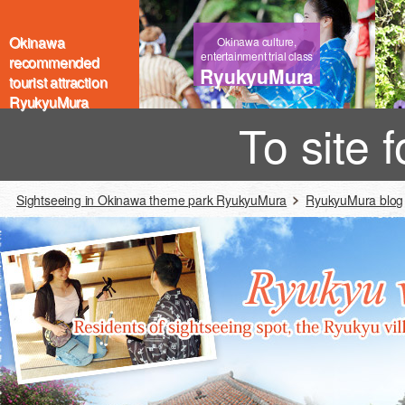
Okinawa
Okinawa culture,
entertainment trial class
recommended
RyukyuMura
tourist attraction
RyukyuMura
To site 
Sightseeing in Okinawa theme park RyukyuMura
RyukyuMura blog