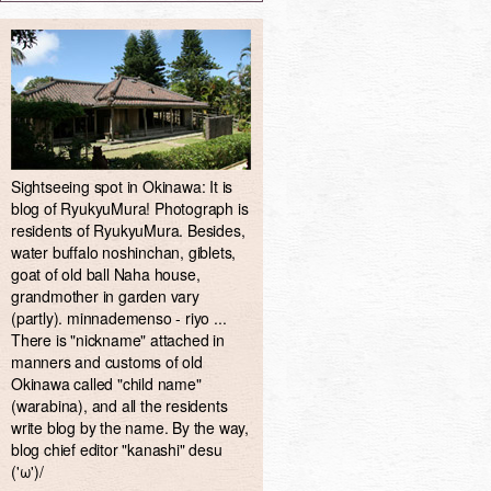
Sightseeing spot in Okinawa: It is
blog of RyukyuMura! Photograph is
residents of RyukyuMura. Besides,
water buffalo noshinchan, giblets,
goat of old ball Naha house,
grandmother in garden vary
(partly). minnademenso - riyo ...
There is "nickname" attached in
manners and customs of old
Okinawa called "child name"
(warabina), and all the residents
write blog by the name. By the way,
blog chief editor "kanashi" desu
('ω')/