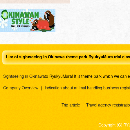
List of sightseeing in Okinawa theme park RyukyuMura trial cla
Sightseeing in Okinawa
to RyukyuMura! It is theme park which we can e
Company Overview
｜
Indication about animal handling business regist
Trip article
｜
Travel agency registration
Copyright (C) RY