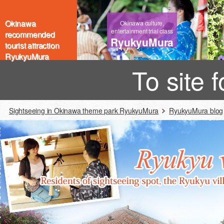
Okinawa
Okinawa culture,
entertainment trial class
recommended
RyukyuMura
tourist attraction
RyukyuMura
To site 
Sightseeing in Okinawa theme park RyukyuMura
RyukyuMura blog