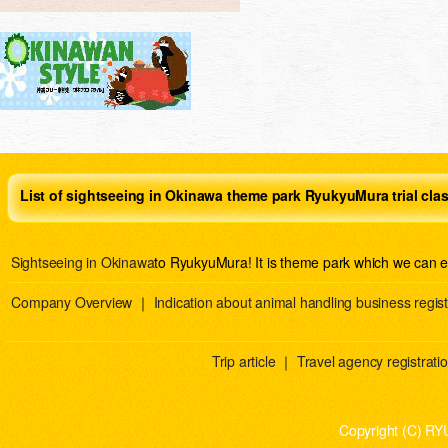
List of sightseeing in Okinawa theme park RyukyuMura trial cla
Sightseeing in Okinawa
to RyukyuMura! It is theme park which we can e
Company Overview
｜
Indication about animal handling business regist
Trip article
｜
Travel agency registration
Copyright (C) RY