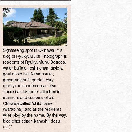
Sightseeing spot in Okinawa: It is
blog of RyukyuMura! Photograph is
residents of RyukyuMura. Besides,
water buffalo noshinchan, giblets,
goat of old ball Naha house,
grandmother in garden vary
(partly). minnademenso - riyo ...
There is "nickname" attached in
manners and customs of old
Okinawa called "child name"
(warabina), and all the residents
write blog by the name. By the way,
blog chief editor "kanashi" desu
('ω')/