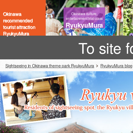
Okinawa
Okinawa culture,
entertainment trial class
recommended
RyukyuMura
tourist attraction
RyukyuMura
To site 
Sightseeing in Okinawa theme park RyukyuMura
RyukyuMura blog