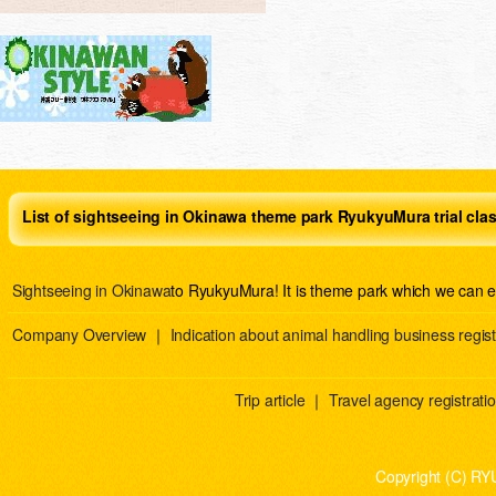
List of sightseeing in Okinawa theme park RyukyuMura trial cla
Sightseeing in Okinawa
to RyukyuMura! It is theme park which we can e
Company Overview
｜
Indication about animal handling business regist
Trip article
｜
Travel agency registration
Copyright (C) RY