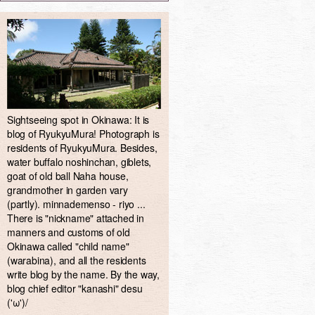
Sightseeing spot in Okinawa: It is
blog of RyukyuMura! Photograph is
residents of RyukyuMura. Besides,
water buffalo noshinchan, giblets,
goat of old ball Naha house,
grandmother in garden vary
(partly). minnademenso - riyo ...
There is "nickname" attached in
manners and customs of old
Okinawa called "child name"
(warabina), and all the residents
write blog by the name. By the way,
blog chief editor "kanashi" desu
('ω')/