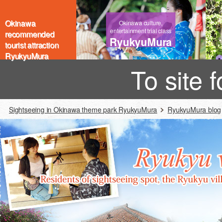
Okinawa
Okinawa culture,
entertainment trial class
recommended
RyukyuMura
tourist attraction
RyukyuMura
To site 
Sightseeing in Okinawa theme park RyukyuMura
RyukyuMura blog