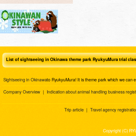
List of sightseeing in Okinawa theme park RyukyuMura trial cla
Sightseeing in Okinawa
to RyukyuMura! It is theme park which we can e
Company Overview
｜
Indication about animal handling business regist
Trip article
｜
Travel agency registration
Copyright (C) RY