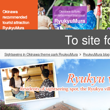
Okinawa
Okinawa culture,
entertainment trial class
recommended
RyukyuMura
tourist attraction
RyukyuMura
To site 
Sightseeing in Okinawa theme park RyukyuMura
RyukyuMura blog