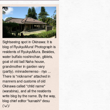
Sightseeing spot in Okinawa: It is
blog of RyukyuMura! Photograph is
residents of RyukyuMura. Besides,
water buffalo noshinchan, giblets,
goat of old ball Naha house,
grandmother in garden vary
(partly). minnademenso - riyo ...
There is "nickname" attached in
manners and customs of old
Okinawa called "child name"
(warabina), and all the residents
write blog by the name. By the way,
blog chief editor "kanashi" desu
('ω')/