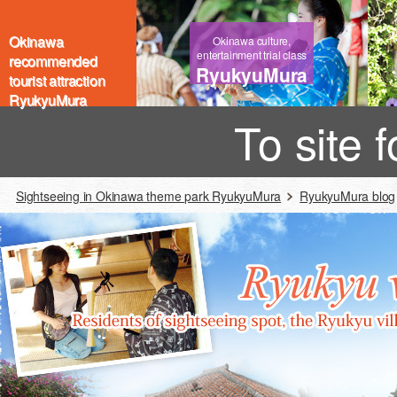
Okinawa
Okinawa culture,
entertainment trial class
recommended
RyukyuMura
tourist attraction
RyukyuMura
To site 
Sightseeing in Okinawa theme park RyukyuMura
RyukyuMura blog