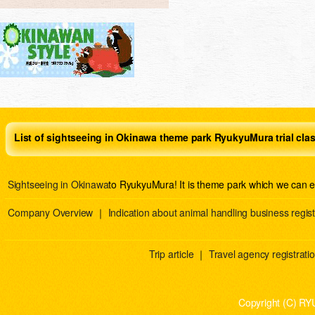
List of sightseeing in Okinawa theme park RyukyuMura trial cla
Sightseeing in Okinawa
to RyukyuMura! It is theme park which we can e
Company Overview
｜
Indication about animal handling business regist
Trip article
｜
Travel agency registration
Copyright (C) RY