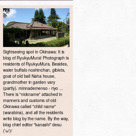
Sightseeing spot in Okinawa: It is
blog of RyukyuMura! Photograph is
residents of RyukyuMura. Besides,
water buffalo noshinchan, giblets,
goat of old ball Naha house,
grandmother in garden vary
(partly). minnademenso - riyo ...
There is "nickname" attached in
manners and customs of old
Okinawa called "child name"
(warabina), and all the residents
write blog by the name. By the way,
blog chief editor "kanashi" desu
('ω')/