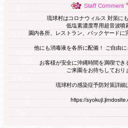
Staff Comment
琉球村はコロナウィルス 対策に
低塩素濃度専用超音波噴
園内各所、レストラン、バックヤードに完備
他にも消毒液を各所に配備！ ご自由にご利
お客様が安全に沖縄時間を満喫でき
ご来園をお待ちしており
琉球村の感染症予防対策詳細
https://syokuji.jimdosit