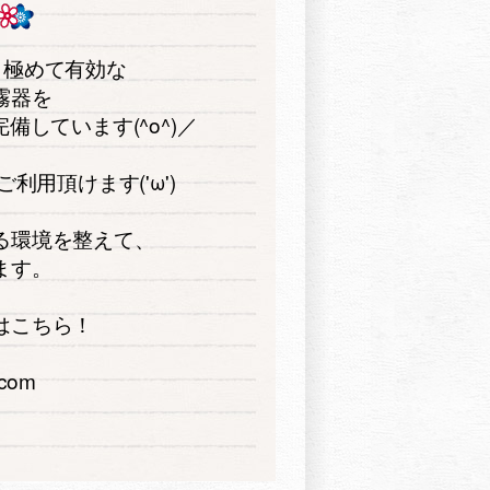
も極めて有効な
霧器を
しています(^o^)／
用頂けます('ω')
る環境を整えて、
ます。
はこちら！
e.com