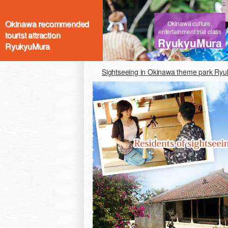
Okinawa recommended
Okinawa culture,
entertainment trial class
tourist attraction
RyukyuMura
RyukyuMura
Sightseeing in Okinawa theme park Ry