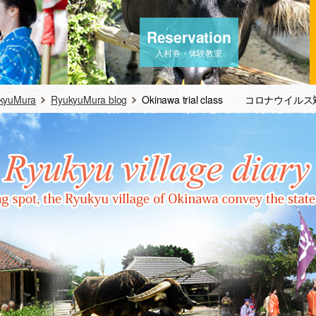
Reservation
入村券・体験教室
ukyuMura
RyukyuMura blog
Okinawa trial class コロナウイル