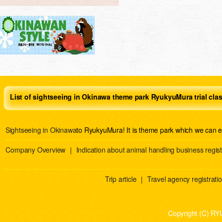
List of sightseeing in Okinawa theme park RyukyuMura trial cla
Sightseeing in Okinawa
to RyukyuMura! It is theme park which we can e
Company Overview
｜
Indication about animal handling business regist
Trip article
｜
Travel agency registration
Copyright (C) RY