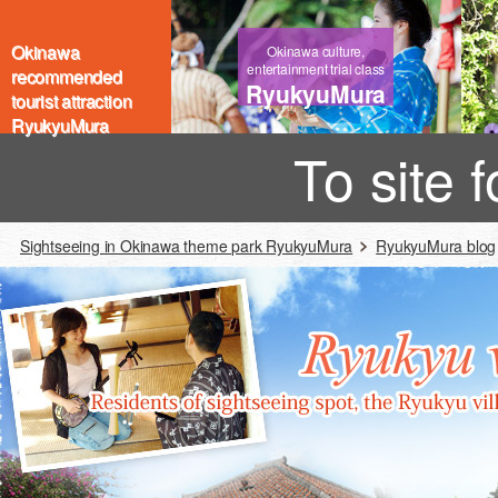
Okinawa
Okinawa culture,
entertainment trial class
recommended
RyukyuMura
tourist attraction
RyukyuMura
To site 
Sightseeing in Okinawa theme park RyukyuMura
RyukyuMura blog