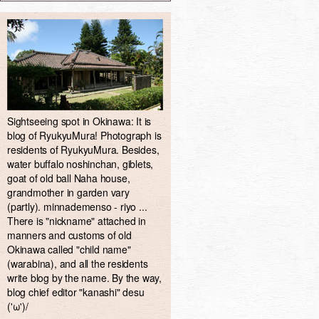
Sightseeing spot in Okinawa: It is
blog of RyukyuMura! Photograph is
residents of RyukyuMura. Besides,
water buffalo noshinchan, giblets,
goat of old ball Naha house,
grandmother in garden vary
(partly). minnademenso - riyo ...
There is "nickname" attached in
manners and customs of old
Okinawa called "child name"
(warabina), and all the residents
write blog by the name. By the way,
blog chief editor "kanashi" desu
('ω')/