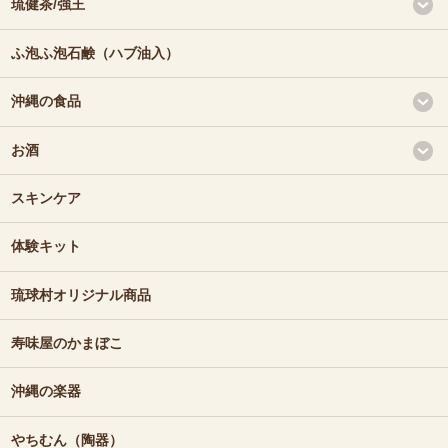
琉健茶/強王
ふ泡ふ泡石鹸（ハブ油入）
沖縄の食品
お酒
スキンケア
体験キット
琉球村オリジナル商品
寿味屋のかまぼこ
沖縄の楽器
やちむん（陶器）