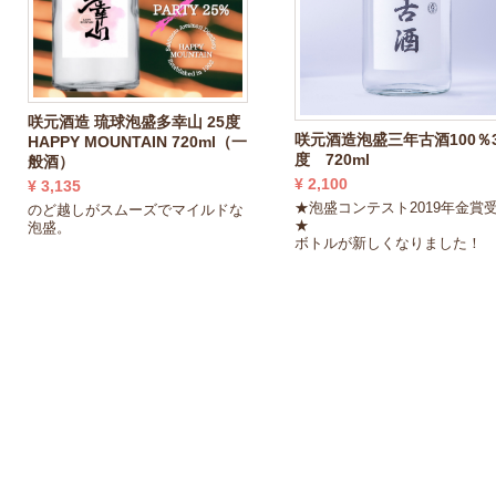
咲元酒造 琉球泡盛多幸山 25度
咲元酒造泡盛三年古酒100％
HAPPY MOUNTAIN 720ml（一
度 720ml
般酒）
¥ 2,100
¥ 3,135
★泡盛コンテスト2019年金賞
のど越しがスムーズでマイルドな
★
泡盛。
ボトルが新しくなりました！