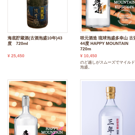
海底貯蔵酒(古酒泡盛10年)43
咲元酒造 琉球泡盛多幸山 古
度 720ml
44度 HAPPY MOUNTAIN
720m
¥ 25,450
¥ 10,450
のど越しがスムーズでマイル
泡盛。