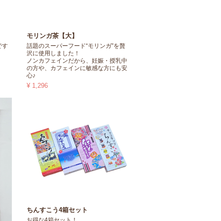
モリンガ茶【大】
です
話題のスーパーフード“モリンガ”を贅
沢に使用しました！
ノンカフェインだから、妊娠・授乳中
の方や、カフェインに敏感な方にも安
心♪
¥ 1,296
ちんすこう4箱セット
お得な4箱セット！