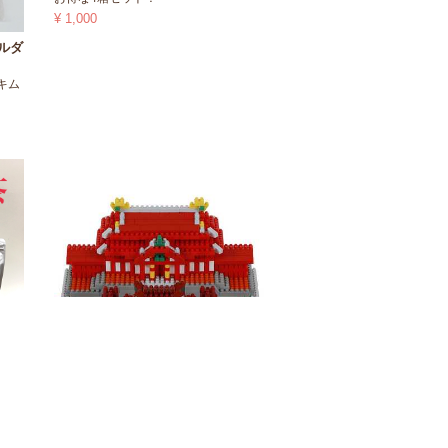
¥ 1,000
ルダ
キム
ナノブロック 首里城
茶】
ナノブロック、通信販売開始いたしま
した!(^^)!
¥ 3,300