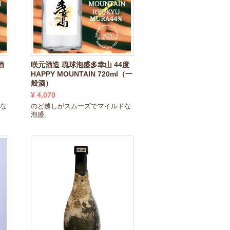
酒
咲元酒造 琉球泡盛多幸山 44度
HAPPY MOUNTAIN 720ml（一
般酒）
¥ 4,070
ドな
のど越しがスムーズでマイルドな
泡盛。