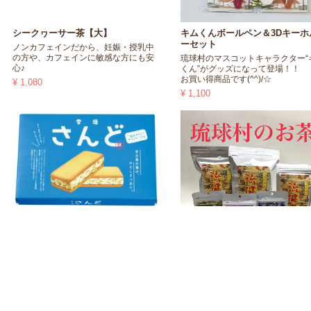
シークヮーサー茶【大】
キムくんボールペン＆3Dキーホ
ーセット
ノンカフェインだから、妊娠・授乳中
の方や、カフェインに敏感な方にも安
琉球村のマスコットキャラクター“
心♪
くん”がグッズになって登場！！
お買い得商品です(^^)/☆
¥ 1,080
¥ 1,100
雪塩サンド（6個入り）
サクッ、ほわっ、カリッと、３つの食
感が楽しめます(^^♪
そのままでももちろん、冷やしても美
味しく召し上がれます♪
琉健茶【詰め合わせ】
¥ 1,200
琉球村オリジナルのお茶 【琉健
セット商品
¥ 10,000