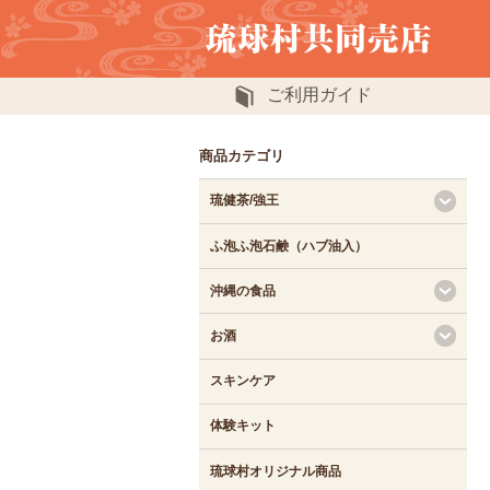
ご利用ガイド
商品カテゴリ
琉健茶/強王
ふ泡ふ泡石鹸（ハブ油入）
沖縄の食品
お酒
スキンケア
体験キット
琉球村オリジナル商品