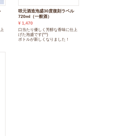
ル
咲元酒造泡盛30度復刻ラベル
720ml（一般酒）
¥ 1,470
仕上
口当たり優しく芳醇な香味に仕上
げた泡盛です(^^)
ボトルが新しくなりました！