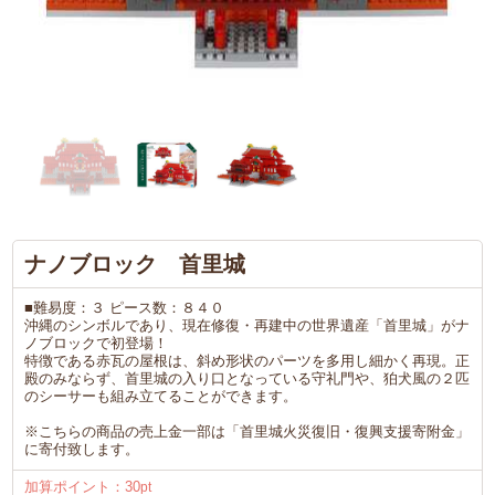
ナノブロック 首里城
■難易度：３ ピース数：８４０
沖縄のシンボルであり、現在修復・再建中の世界遺産「首里城」がナ
ノブロックで初登場！
特徴である赤瓦の屋根は、斜め形状のパーツを多用し細かく再現。正
殿のみならず、首里城の入り口となっている守礼門や、狛犬風の２匹
のシーサーも組み立てることができます。
※こちらの商品の売上金一部は「首里城火災復旧・復興支援寄附金」
に寄付致します。
加算ポイント：
30
pt