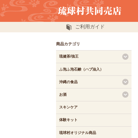
ご利用ガイド
商品カテゴリ
琉健茶/強王
ふ泡ふ泡石鹸（ハブ油入）
沖縄の食品
お酒
スキンケア
体験キット
琉球村オリジナル商品