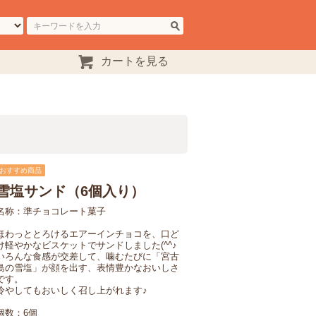
カートを見る
おすすめ商品
雪塩サンド（6個入り）
名称：準チョコレート菓子
ほわっととろけるエアーインチョコを、口ど
け軽やかなビスケットでサンドしました(^^♪
いろんな食感が交差して、噛むたびに「宮古
島の雪塩」が顔を出す、表情豊かなおいしさ
です。
冷やしてもおいしく召し上がれます♪
個数：6個