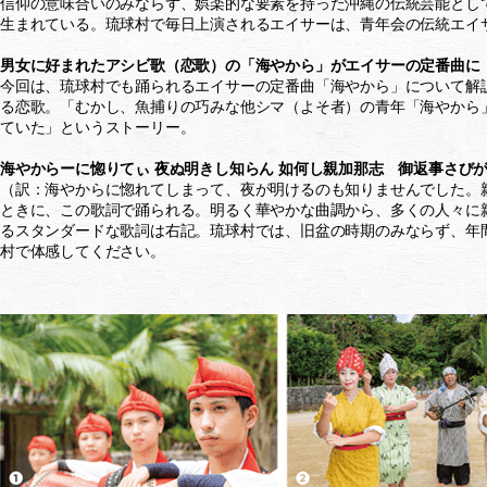
信仰の意味合いのみならず、娯楽的な要素を持った沖縄の伝統芸能とし
生まれている。琉球村で毎日上演されるエイサーは、青年会の伝統エイ
男女に好まれたアシビ歌（恋歌）の「海やから」がエイサーの定番曲に
今回は、琉球村でも踊られるエイサーの定番曲「海やから」について解
る恋歌。「むかし、魚捕りの巧みな他シマ（よそ者）の青年「海やから
ていた」というストーリー。
海やからーに惚りてぃ 夜ぬ明きし知らん 如何し親加那志 御返事さび
（訳：海やからに惚れてしまって、夜が明けるのも知りませんでした。親
ときに、この歌詞で踊られる。明るく華やかな曲調から、多くの人々に
るスタンダードな歌詞は右記。琉球村では、旧盆の時期のみならず、年
村で体感してください。