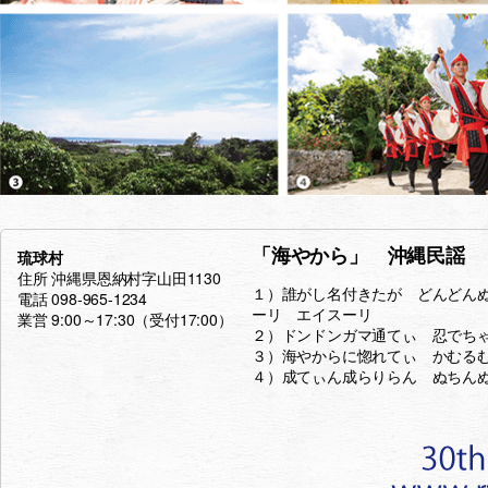
「海やから」 沖縄民謡
琉球村
住所 沖縄県恩納村字山田1130
１）誰がし名付きたが どんどん
電話 098-965-1234
ーリ エイスーリ
業営 9:00～17:30（受付17:00）
２）ドンドンガマ通てぃ 忍でち
３）海やからに惚れてぃ かむる
４）成てぃん成らりらん ぬちん