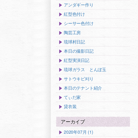
アンダギー作り
紅型色付け
シーサー色付け
陶芸工房
琉球村日記
本日の撮影日記
紅型実演日記
琉球ガラス とんぼ玉
サトウキビ刈り
本日のテナント紹介
てぃだ家
貸衣装
アーカイブ
2020年07月 (1)