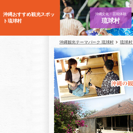
沖縄おすすめ観光スポッ
沖縄文化・芸能体験
琉球村
ト琉球村
沖縄観光テーマパーク 琉球村
琉球村