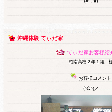
(#^.^#)
沖縄体験 てぃだ家
てぃだ家お客様紹
柏南高校２年１組 
お客様コメント
(^O^)／