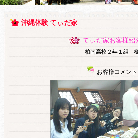
沖縄体験 てぃだ家
てぃだ家お客様紹
柏南高校２年１組 
お客様コメント