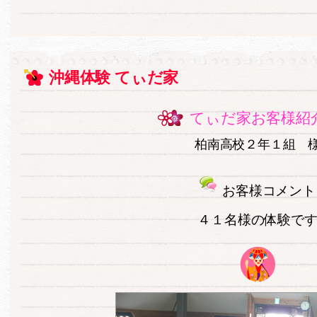
沖縄体験 てぃだ家
てぃだ家お客様紹
柏南高校２年１組 
お客様コメント
４１名様の体験で