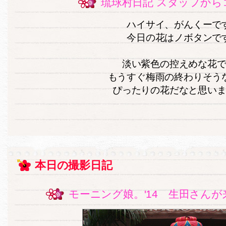
琉球村日記 スタッフから
ハイサイ、がんくーで
今日の花はノボタンで
淡い紫色の控えめな花
もうすぐ梅雨の終わりそう
ぴったりの花だなと思い
本日の撮影日記
モーニング娘。'14 生田さんが来