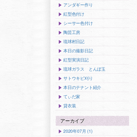
アンダギー作り
紅型色付け
シーサー色付け
陶芸工房
琉球村日記
本日の撮影日記
紅型実演日記
琉球ガラス とんぼ玉
サトウキビ刈り
本日のテナント紹介
てぃだ家
貸衣装
アーカイブ
2020年07月 (1)