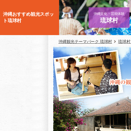
沖縄おすすめ観光スポッ
沖縄文化・芸能体験
琉球村
ト琉球村
沖縄観光テーマパーク 琉球村
琉球村