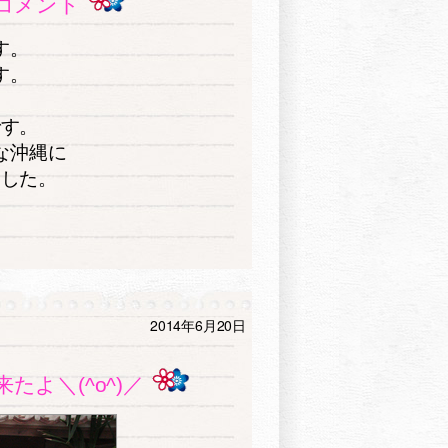
コメント
す。
す。
です。
な沖縄に
ました。
2014年6月20日
たよ＼(^o^)／