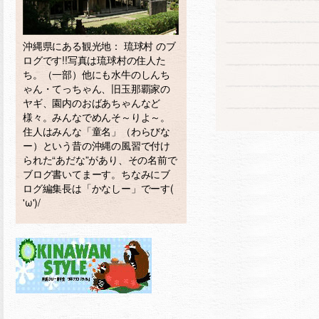
沖縄県にある観光地： 琉球村 のブ
ログです!!写真は琉球村の住人た
ち。（一部）他にも水牛のしんち
ゃん・てっちゃん、旧玉那覇家の
ヤギ、園内のおばあちゃんなど
様々。みんなでめんそ～りよ～。
住人はみんな「童名」（わらびな
ー）という昔の沖縄の風習で付け
られた“あだな”があり、その名前で
ブログ書いてまーす。ちなみにブ
ログ編集長は「かなしー」でーす(
'ω')/