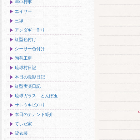
年中行事
エイサー
三線
アンダギー作り
紅型色付け
シーサー色付け
陶芸工房
琉球村日記
本日の撮影日記
紅型実演日記
琉球ガラス とんぼ玉
サトウキビ刈り
本日のテナント紹介
てぃだ家
貸衣装