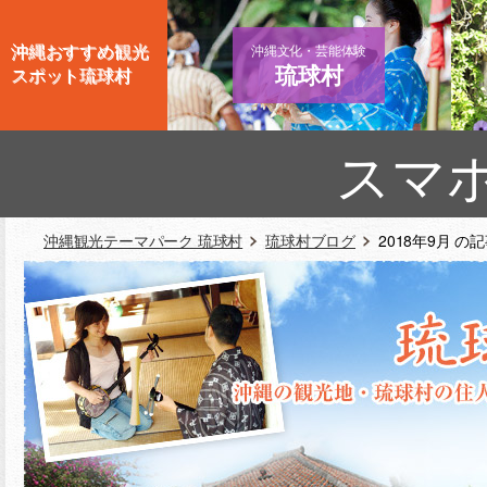
沖縄おすすめ観光
沖縄文化・芸能体験
琉球村
スポット琉球村
スマ
沖縄観光テーマパーク 琉球村
琉球村ブログ
2018年9月 の