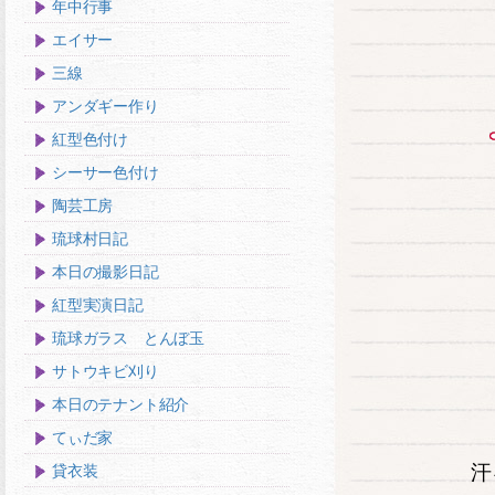
年中行事
エイサー
三線
アンダギー作り
紅型色付け
シーサー色付け
陶芸工房
琉球村日記
本日の撮影日記
紅型実演日記
琉球ガラス とんぼ玉
サトウキビ刈り
本日のテナント紹介
てぃだ家
汗
貸衣装