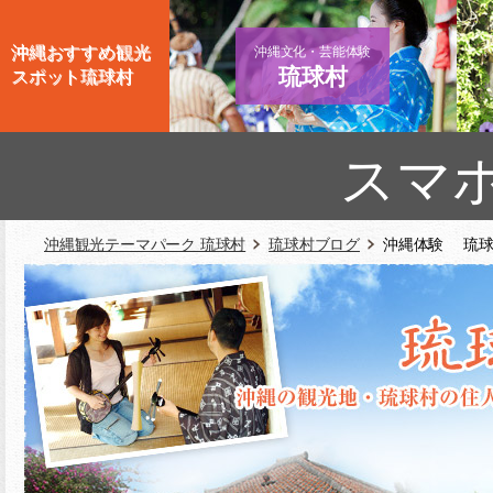
沖縄おすすめ観光
沖縄文化・芸能体験
琉球村
スポット琉球村
スマ
沖縄観光テーマパーク 琉球村
琉球村ブログ
沖縄体験 琉球