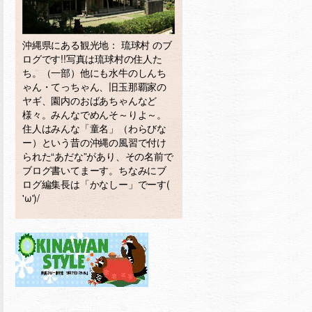
沖縄県にある観光地： 琉球村 のブ
ログです!!写真は琉球村の住人た
ち。（一部）他にも水牛のしんち
ゃん・てっちゃん、旧玉那覇家の
ヤギ、園内のおばあちゃんなど
様々。みんなでめんそ～りよ～。
住人はみんな「童名」（わらびな
ー）という昔の沖縄の風習で付け
られた“あだな”があり、その名前で
ブログ書いてまーす。ちなみにブ
ログ編集長は「かなしー」でーす(
'ω')/