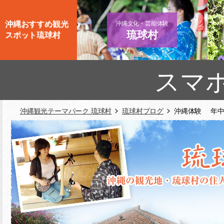
沖縄おすすめ観光
沖縄文化・芸能体験
琉球村
スポット琉球村
スマ
沖縄観光テーマパーク 琉球村
琉球村ブログ
沖縄体験 年中