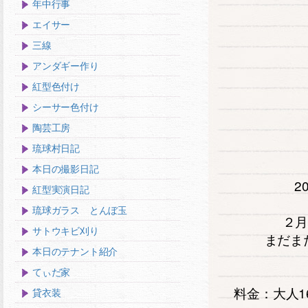
年中行事
エイサー
三線
アンダギー作り
紅型色付け
シーサー色付け
陶芸工房
琉球村日記
本日の撮影日記
2
紅型実演日記
琉球ガラス とんぼ玉
２月
サトウキビ刈り
まだま
本日のテナント紹介
てぃだ家
料金：大人1
貸衣装