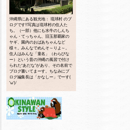
沖縄県にある観光地： 琉球村 のブ
ログです!!写真は琉球村の住人た
ち。（一部）他にも水牛のしんち
ゃん・てっちゃん、旧玉那覇家の
ヤギ、園内のおばあちゃんなど
様々。みんなでめんそ～りよ～。
住人はみんな「童名」（わらびな
ー）という昔の沖縄の風習で付け
られた“あだな”があり、その名前で
ブログ書いてまーす。ちなみにブ
ログ編集長は「かなしー」でーす(
'ω')/