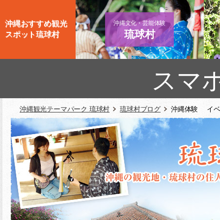
沖縄おすすめ観光
沖縄文化・芸能体験
琉球村
スポット琉球村
スマ
沖縄観光テーマパーク 琉球村
琉球村ブログ
沖縄体験 イベ