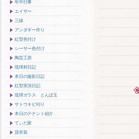
年中行事
エイサー
三線
アンダギー作り
紅型色付け
シーサー色付け
陶芸工房
琉球村日記
本日の撮影日記
紅型実演日記
琉球ガラス とんぼ玉
サトウキビ刈り
本日のテナント紹介
てぃだ家
貸衣装