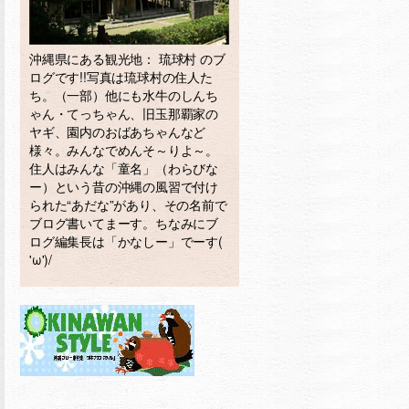
沖縄県にある観光地： 琉球村 のブ
ログです!!写真は琉球村の住人た
ち。（一部）他にも水牛のしんち
ゃん・てっちゃん、旧玉那覇家の
ヤギ、園内のおばあちゃんなど
様々。みんなでめんそ～りよ～。
住人はみんな「童名」（わらびな
ー）という昔の沖縄の風習で付け
られた“あだな”があり、その名前で
ブログ書いてまーす。ちなみにブ
ログ編集長は「かなしー」でーす(
'ω')/