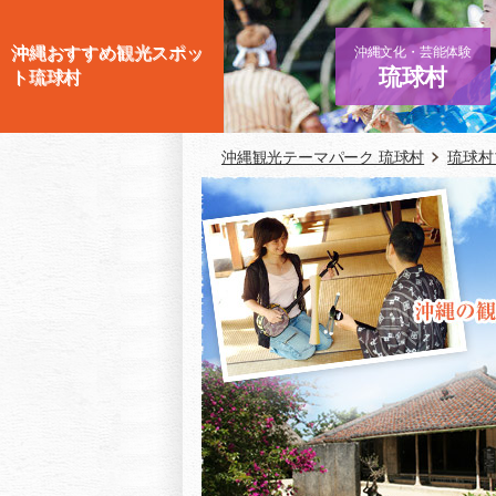
沖縄おすすめ観光スポッ
沖縄文化・芸能体験
琉球村
ト琉球村
沖縄観光テーマパーク 琉球村
琉球村