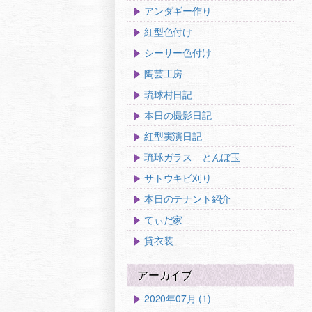
アンダギー作り
紅型色付け
シーサー色付け
陶芸工房
琉球村日記
本日の撮影日記
紅型実演日記
琉球ガラス とんぼ玉
サトウキビ刈り
本日のテナント紹介
てぃだ家
貸衣装
アーカイブ
2020年07月 (1)