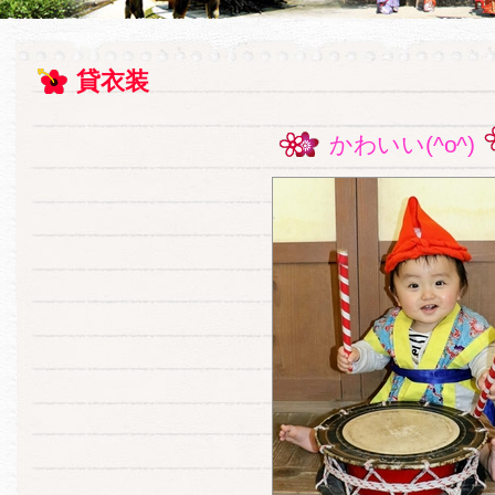
貸衣装
かわいい(^o^)