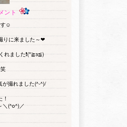
メント
です☺
撮りに来ました～❤
ました❗(*≧з≦)
！笑
れました(^-^)/
た！
(^o^)／