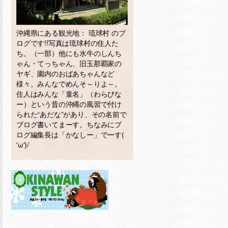
沖縄県にある観光地： 琉球村 のブ
ログです!!写真は琉球村の住人た
ち。（一部）他にも水牛のしんち
ゃん・てっちゃん、旧玉那覇家の
ヤギ、園内のおばあちゃんなど
様々。みんなでめんそ～りよ～。
住人はみんな「童名」（わらびな
ー）という昔の沖縄の風習で付け
られた“あだな”があり、その名前で
ブログ書いてまーす。ちなみにブ
ログ編集長は「かなしー」でーす(
'ω')/