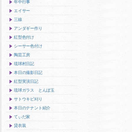
年中行事
エイサー
三線
アンダギー作り
紅型色付け
シーサー色付け
陶芸工房
琉球村日記
本日の撮影日記
紅型実演日記
琉球ガラス とんぼ玉
サトウキビ刈り
本日のテナント紹介
てぃだ家
貸衣装