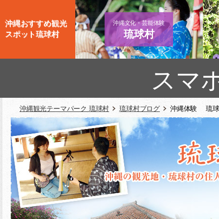
沖縄おすすめ観光
沖縄文化・芸能体験
琉球村
スポット琉球村
スマ
沖縄観光テーマパーク 琉球村
琉球村ブログ
沖縄体験 琉球村