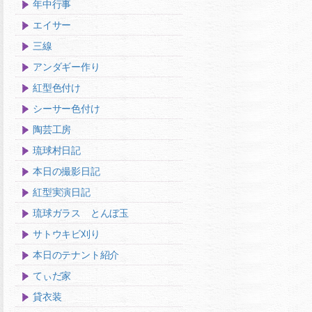
年中行事
エイサー
三線
アンダギー作り
紅型色付け
シーサー色付け
陶芸工房
琉球村日記
本日の撮影日記
紅型実演日記
琉球ガラス とんぼ玉
サトウキビ刈り
本日のテナント紹介
てぃだ家
貸衣装