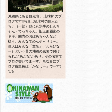
沖縄県にある観光地： 琉球村 のブ
ログです!!写真は琉球村の住人た
ち。（一部）他にも水牛のしんち
ゃん・てっちゃん、旧玉那覇家の
ヤギ、園内のおばあちゃんなど
様々。みんなでめんそ～りよ～。
住人はみんな「童名」（わらびな
ー）という昔の沖縄の風習で付け
られた“あだな”があり、その名前で
ブログ書いてまーす。ちなみにブ
ログ編集長は「かなしー」でーす(
'ω')/