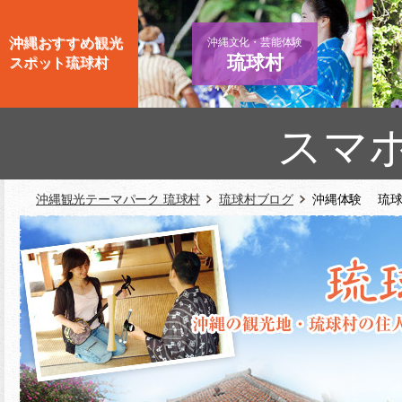
沖縄おすすめ観光
沖縄文化・芸能体験
琉球村
スポット琉球村
スマ
沖縄観光テーマパーク 琉球村
琉球村ブログ
沖縄体験 琉球