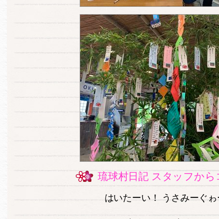
琉球村日記 スタッフから
はいたーい！ うさみーぐゎ