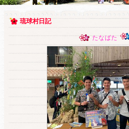
琉球村日記
たなばた