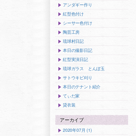
アンダギー作り
紅型色付け
シーサー色付け
陶芸工房
琉球村日記
本日の撮影日記
紅型実演日記
琉球ガラス とんぼ玉
サトウキビ刈り
本日のテナント紹介
てぃだ家
貸衣装
アーカイブ
2020年07月 (1)