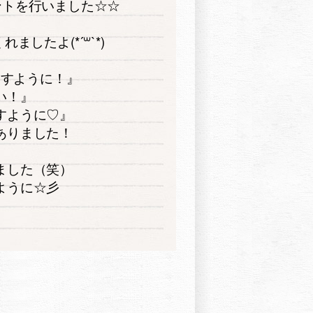
ントを行いました☆☆
したよ(*´꒳`*)
ますように！』
い！』
すように♡』
ありました！
ました（笑）
ように☆彡