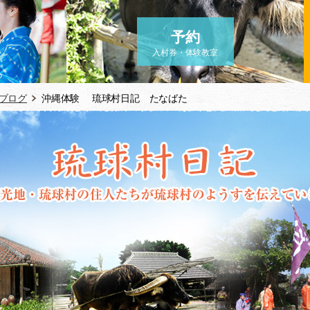
予約
入村券・体験教室
ブログ
沖縄体験 琉球村日記 たなばた