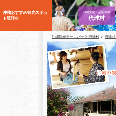
沖縄おすすめ観光スポッ
沖縄文化・芸能体験
琉球村
ト琉球村
沖縄観光テーマパーク 琉球村
琉球村